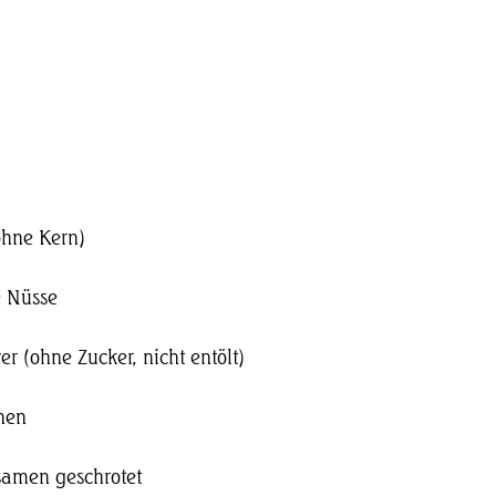
ohne Kern)
e Nüsse
r (ohne Zucker, nicht entölt)
inen
samen geschrotet