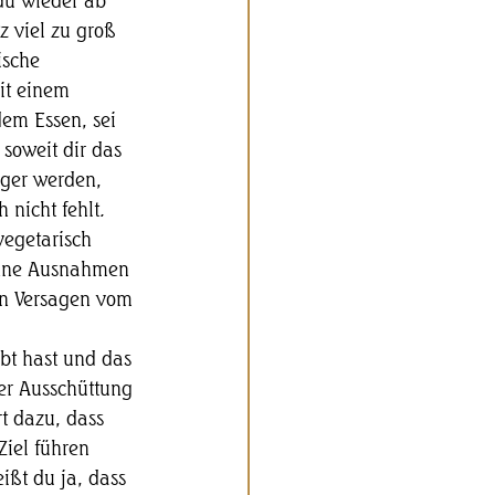
du wieder ab 
z viel zu groß 
ische 
it einem 
dem Essen, sei 
soweit dir das 
nger werden, 
nicht fehlt. 
vegetarisch 
 ohne Ausnahmen 
in Versagen vom 
 
bt hast und das 
der Ausschüttung 
t dazu, dass 
Ziel führen 
ißt du ja, dass 