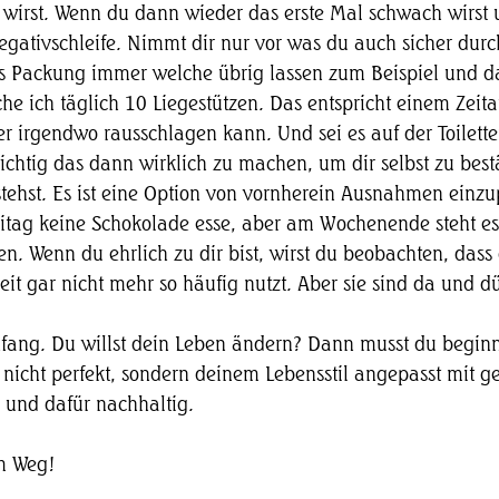
 wirst. Wenn du dann wieder das erste Mal schwach wirst 
egativschleife. Nimmt dir nur vor was du auch sicher durch
ps Packung immer welche übrig lassen zum Beispiel und d
he ich täglich 10 Liegestützen. Das entspricht einem Zeit
er irgendwo rausschlagen kann. Und sei es auf der Toilett
wichtig das dann wirklich zu machen, um dir selbst zu best
stehst. Es ist eine Option von vornherein Ausnahmen einzu
itag keine Schokolade esse, aber am Wochenende steht es 
 Wenn du ehrlich zu dir bist, wirst du beobachten, dass 
t gar nicht mehr so häufig nutzt. Aber sie sind da und dür
ang. Du willst dein Leben ändern? Dann musst du beginn
 nicht perfekt, sondern deinem Lebensstil angepasst mit g
und dafür nachhaltig. 
em Weg!