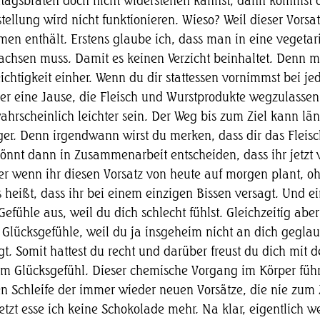
tagsbraten doch nicht widerstehen kannst, dann kommst 
llung wird nicht funktionieren. Wieso? Weil dieser Vorsat
en enthält. Erstens glaube ich, dass man in eine vegetar
chsen muss. Damit es keinen Verzicht beinhaltet. Denn m
eichtigkeit einher. Wenn du dir stattessen vornimmst bei je
er eine Jause, die Fleisch und Wurstprodukte wegzulassen 
wahrscheinlich leichter sein. Der Weg bis zum Ziel kann lä
er. Denn irgendwann wirst du merken, dass dir das Fleisch 
önnt dann in Zusammenarbeit entscheiden, dass ihr jetzt 
aber wenn ihr diesen Vorsatz von heute auf morgen plant,
 heißt, dass ihr bei einem einzigen Bissen versagt. Und e
Gefühle aus, weil du dich schlecht fühlst. Gleichzeitig aber
Glücksgefühle, weil du ja insgeheim nicht an dich geglau
gt. Somit hattest du recht und darüber freust du dich mit 
em Glücksgefühl. Dieser chemische Vorgang im Körper führ
en Schleife der immer wieder neuen Vorsätze, die nie zum 
etzt esse ich keine Schokolade mehr. Na klar, eigentlich we