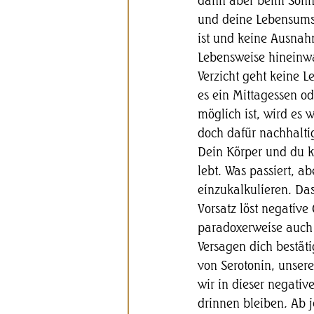
dann aber beim Sonn
und deine Lebensumste
ist und keine Ausnahm
Lebensweise hineinwa
Verzicht geht keine L
es ein Mittagessen od
möglich ist, wird es 
doch dafür nachhaltig
Dein Körper und du k
lebt. Was passiert, 
einzukalkulieren. Das
Vorsatz löst negative 
paradoxerweise auch 
Versagen dich bestäti
von Serotonin, unser
wir in dieser negativ
drinnen bleiben. Ab j