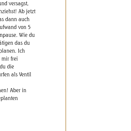
und versagst, 
ziehst! Ab jetzt 
as dann auch 
aufwand von 5 
enpause. Wie du 
ätigen das du 
planen. Ich 
mir frei 
du die 
fen als Ventil 
en! Aber in 
eplanten 