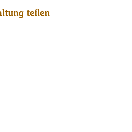
ltung teilen
Kontakt
Naturstube Putzgruber
Hauptplatz 7
8670 Krieglach