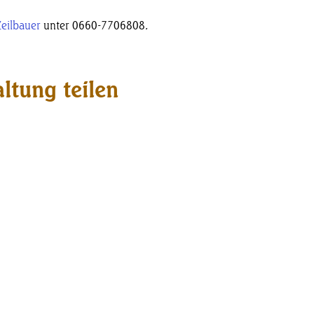
Zeilbauer
 unter 0660-7706808.
ltung teilen
Kontakt
Naturstube Putzgruber