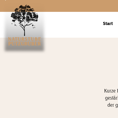
Start
Kurze 
gestär
der g